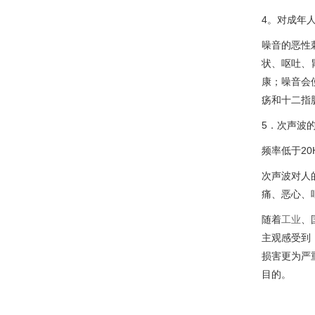
4。对成年
噪音的恶性
状、呕吐、
康；噪音会
疡和十二指
5．次声波
频率低于2
次声波对人
痛、恶心、
随着
工业
、
主观感受到
损害更为严
目的。