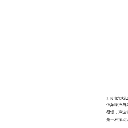
1. 传输方式
低频噪声与
很慢，声波
是一种振动