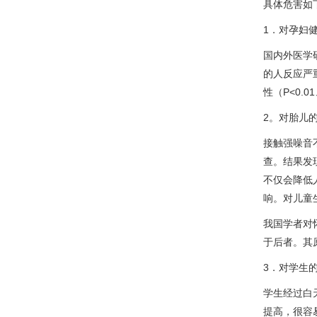
具体危害如
1．对孕妇
国内外医学
的人反应严
性（P<0.0
2。对胎儿
接触强噪音
查。结果发
不仅会降低
响。对儿童
我国学者对
于后者。其
3．对学生
学生经过白
提高，很容