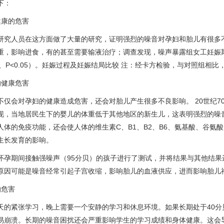
下：
健康的危害
研究人员在这方面做了大量的研究，证明强烈的噪音对孕妇和胎儿有很多
重，影响进食，有的甚至需要输液治疗；调查发现，噪声暴露组女工妊娠
1、P<0.05）。妊娠过程及妊娠结局比较 注：经卡方检验，与对照组相比，*P<0
的健康危害
不仅会对孕妇的健康造成危害，还会对胎儿产生很多不良影响。 20世纪
现，当地居民生下的婴儿的体重低于其他地区的新生儿，这表明强烈的噪
人体的免疫功能，还会使人体的维生素C、B1、B2、B6、氨基酸、谷
生长发育的影响。
怀孕期间接触强噪声（95分贝）的孩子进行了测试，并将结果与​​其他结
原因可能是噪音经常引起子宫收缩，影响胎儿的血液供应，进而影响胎儿
的危害
天的紧张学习，晚上需要一个安静的学习和休息环境。如果长期处于40
易崩溃。长期的噪音困扰还会严重影响学生的学习成绩和身体健康。这会