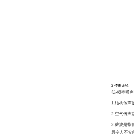
2.传播途径
低-频率噪
1.结构传
2.空气传
3.驻波是
最令人不安