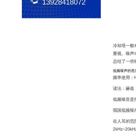
13928418072
冷却塔一般
重视。噪声
总结了一些
低频噪声的危
频率使用：
读法：赫兹
低频噪音是
我国低频噪声
在人耳的范围
2kHz~20k