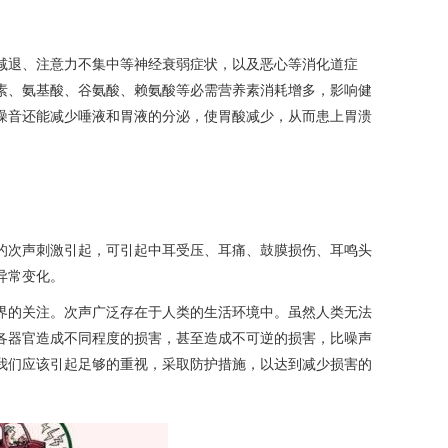
退、注意力不集中等神经衰​​弱症状，以及恶心等消化道症
素、氨基酸、谷氨酸、赖氨酸等必需营养素消耗增多，影响健
噪音还能减少唾液和胃液的分泌，使胃酸减少，从而患上胃溃
的次声刺激引起，可引起中耳受压、耳痛、鼓膜损伤、耳鸣头
异常变化。
界的关注。次声广泛存在于人类的生活环境中。虽然人类无法
各器官造成不同程度的损害，甚至造成不可逆的损害，比噪声
我们应该引起足够的重视，采取防护措施，以达到减少损害的