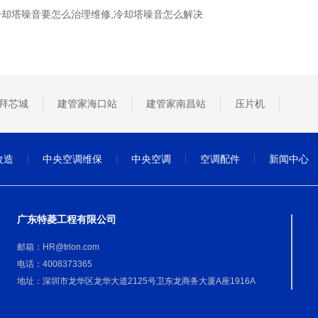
冷却塔噪音要怎么治理维修,冷却塔噪音怎么解决
拜芯城
建管家海口站
建管家南昌站
压片机
改造
中央空调维保
中央空调
空调配件
新闻中心
广东特菱工程有限公司
邮箱：HR@trlon.com
电话：4008373365
地址：深圳市龙华区龙华大道2125号卫东龙商务大厦A座1916A