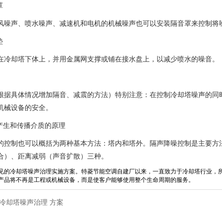
罩
风噪声、喷水噪声、减速机和电机的机械噪声也可以安装隔音罩来控制将
垫
在冷却塔下体上，并用金属网支撑或铺在接水盘上，以减少喷水的噪音。
根据具体情况增加隔音、减震的方法）特别注意：在控制冷却塔噪声的同
机械设备的安全。
声产生和传播介质的原理
的控制也可以概括为两种基本方法：塔内和塔外。隔声降噪控制是主要方
合）、距离减弱（声音扩散）三种。
见的冷却塔噪声治理实施方案。特菱节能空调自建厂以来，一直致力于冷却塔行业，
产品将不再是工程或机械设备，而是使客户能够使用整个生命周期的服务。
冷却塔噪声治理
方案