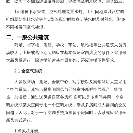
数、提高一次侧热源温度等措施，以提高空调系统供、回水温度。
14.建筑下水管道、空气处理装置水封、卫生间地漏以及空调
机组凝结水排水管等的U型管应定时检查，缺水时及时补水，避免
不同楼层间空气掺混。
二、一般公共建筑
商场、写字楼、酒店、学校、车站、航站楼等公共建筑人员流
动较大，上班或营业期间均应在基本保证室内温度的条件下采用最
大新风量运行，除遵循前述基本原则外，还应遵循下列要求。
2.1 全空气系统
大多数商场、剧场、会展中心、写字楼以及宾馆酒店大堂采用
全空气系统，其特点是房间回风与部分室外新鲜空气混合，经加
热、加湿后，通过送风道送至各房间;它可以是多房间共用一个空
调系统或某大空间专用一个空调系统，涉及多房间或人群间的交叉
问题，因此，对于一个空调系统负担多个房间时，该系统应采用全
新风方式运行。
1.单风机系统