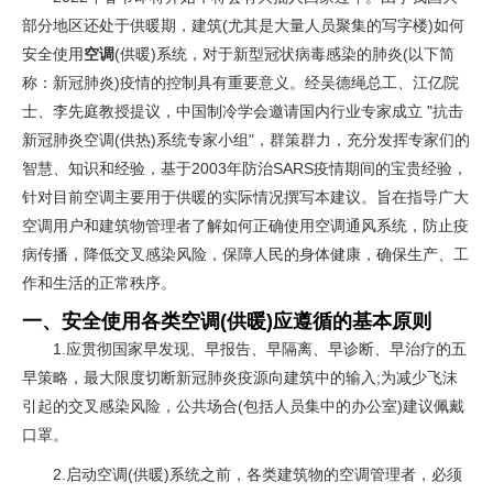
部分地区还处于供暖期，建筑(尤其是大量人员聚集的写字楼)如何
安全使用
空调
(供暖)系统，对于新型冠状病毒感染的肺炎(以下简
称：新冠肺炎)疫情的控制具有重要意义。经吴德绳总工、江亿院
士、李先庭教授提议，中国制冷学会邀请国内行业专家成立 "抗击
新冠肺炎空调(供热)系统专家小组"，群策群力，充分发挥专家们的
智慧、知识和经验，基于2003年防治SARS疫情期间的宝贵经验，
针对目前空调主要用于供暖的实际情况撰写本建议。旨在指导广大
空调用户和建筑物管理者了解如何正确使用空调通风系统，防止疫
病传播，降低交叉感染风险，保障人民的身体健康，确保生产、工
作和生活的正常秩序。
一、安全使用各类空调(供暖)应遵循的基本原则
1.应贯彻国家早发现、早报告、早隔离、早诊断、早治疗的五
早策略，最大限度切断新冠肺炎疫源向建筑中的输入;为减少飞沫
引起的交叉感染风险，公共场合(包括人员集中的办公室)建议佩戴
口罩。
2.启动空调(供暖)系统之前，各类建筑物的空调管理者，必须