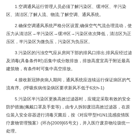
1.空调通风运行管理人员必须了解污染区、缓冲区、半污染
区、清洁区;了解人流、物流;了解空调、通风系统。
2.确保空调通风系统严格分区设置;确保空气气流合理流动，使
压力从清洁区→半污染区→缓冲区→污染区依次降低，清洁区为正
压区，半污染区为微负压，污染区为负压区。
3.污染区的污浊空气应从房间下部的排风口排出;排风应经过滤
及消毒(具备条件时)后集中或分散排放，排放高度宜高于附近最高
建筑物，有条件时可集中高空排放。
4.接收新冠肺炎病人期间，通风系统应连续运行保证病区的气
流有序。(呼吸疾病传染病区要求新风不低于6次h-1)
5.污染区半污染区更换高效过滤器时，应规定采取有效的安全
防护措施(佩戴口罩及手套等)，由专人拆卸废旧高效过滤器，在原
位装入安全容器进行消毒灭菌后，按《对应甲型H1N1流感疫情医
疗废物管理预案》(环办[2009]65号文)，并入医疗废弃物垃圾统一
处理。